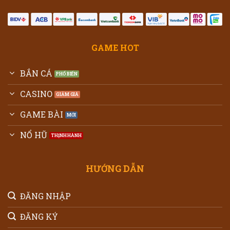
GAME HOT
BẮN CÁ
CASINO
GAME BÀI
NỔ HŨ
HƯỚNG DẪN
ĐĂNG NHẬP
ĐĂNG KÝ