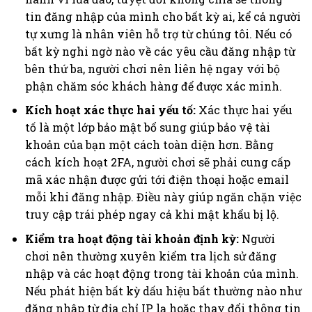
tin đăng nhập của mình cho bất kỳ ai, kể cả người
tự xưng là nhân viên hỗ trợ từ chúng tôi. Nếu có
bất kỳ nghi ngờ nào về các yêu cầu đăng nhập từ
bên thứ ba, người chơi nên liên hệ ngay với bộ
phận chăm sóc khách hàng để được xác minh.
Kích hoạt xác thực hai yếu tố:
Xác thực hai yếu
tố là một lớp bảo mật bổ sung giúp bảo vệ tài
khoản của bạn một cách toàn diện hơn. Bằng
cách kích hoạt 2FA, người chơi sẽ phải cung cấp
mã xác nhận được gửi tới điện thoại hoặc email
mỗi khi đăng nhập. Điều này giúp ngăn chặn việc
truy cập trái phép ngay cả khi mật khẩu bị lộ.
Kiểm tra hoạt động tài khoản định kỳ:
Người
chơi nên thường xuyên kiểm tra lịch sử đăng
nhập và các hoạt động trong tài khoản của mình.
Nếu phát hiện bất kỳ dấu hiệu bất thường nào như
đăng nhập từ địa chỉ IP lạ hoặc thay đổi thông tin