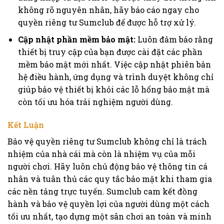
không rõ nguyên nhân, hãy báo cáo ngay cho
quyền riêng tư Sumclub để được hỗ trợ xử lý.
Cập nhật phần mềm bảo mật:
Luôn đảm bảo rằng
thiết bị truy cập của bạn được cài đặt các phần
mềm bảo mật mới nhất. Việc cập nhật phiên bản
hệ điều hành, ứng dụng và trình duyệt không chỉ
giúp bảo vệ thiết bị khỏi các lỗ hổng bảo mật mà
còn tối ưu hóa trải nghiệm người dùng.
Kết Luận
Bảo vệ quyền riêng tư Sumclub không chỉ là trách
nhiệm của nhà cái mà còn là nhiệm vụ của mỗi
người chơi. Hãy luôn chủ động bảo vệ thông tin cá
nhân và tuân thủ các quy tắc bảo mật khi tham gia
các nền tảng trực tuyến. Sumclub cam kết đồng
hành và bảo vệ quyền lợi của người dùng một cách
tối ưu nhất, tạo dựng một sân chơi an toàn và minh