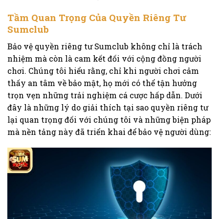
Tầm Quan Trọng Của Quyền Riêng Tư
Sumclub
Bảo vệ quyền riêng tư Sumclub không chỉ là trách
nhiệm mà còn là cam kết đối với cộng đồng người
chơi. Chúng tôi hiểu rằng, chỉ khi người chơi cảm
thấy an tâm về bảo mật, họ mới có thể tận hưởng
trọn vẹn những trải nghiệm cá cược hấp dẫn. Dưới
đây là những lý do giải thích tại sao quyền riêng tư
lại quan trọng đối với chúng tôi và những biện pháp
mà nền tảng này đã triển khai để bảo vệ người dùng: