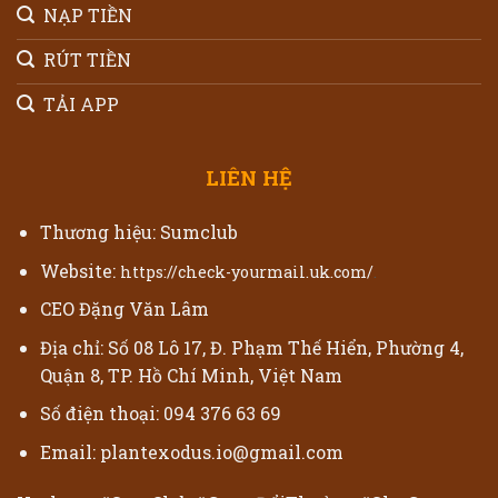
NẠP TIỀN
RÚT TIỀN
TẢI APP
LIÊN HỆ
Thương hiệu: Sumclub
Website:
https://check-yourmail.uk.com/
.
CEO Đặng Văn Lâm
Địa chỉ: Số 08 Lô 17, Đ. Phạm Thế Hiển, Phường 4,
Quận 8, TP. Hồ Chí Minh, Việt Nam
Số điện thoại: 094 376 63 69
Email:
plantexodus.io@gmail.com