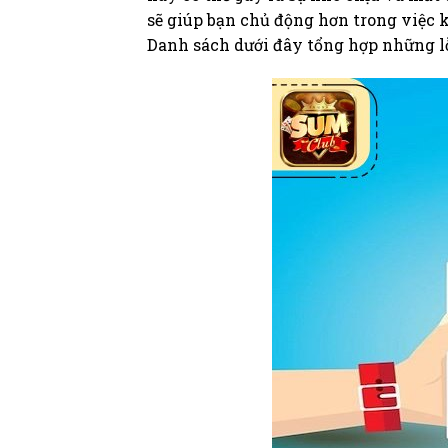
sẽ giúp bạn chủ động hơn trong việc k
Danh sách dưới đây tổng hợp những lỗ