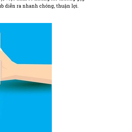
b diễn ra nhanh chóng, thuận lợi.