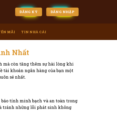
ĐĂNG KÝ
ĐĂNG NHẬP
ẾN MÃI
TIN NHÀ CÁI
anh Nhất
h mà còn tăng thêm sự hài lòng khi
ừ về tài khoản ngân hàng của bạn một
suôn sẻ nhất.
 bảo tính minh bạch và an toàn trong
và tránh những lỗi phát sinh không