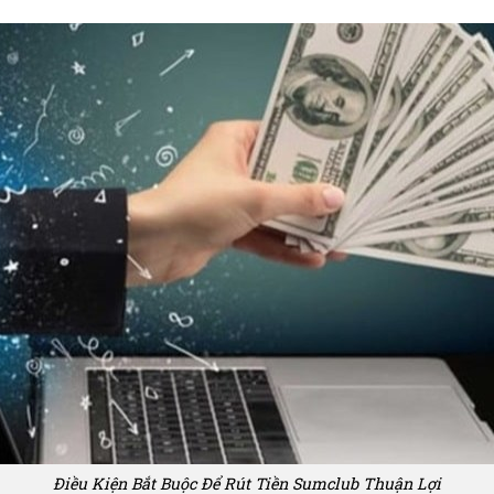
Điều Kiện Bắt Buộc Để Rút Tiền Sumclub Thuận Lợi