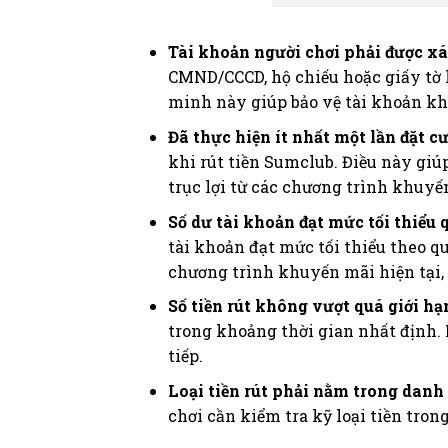
Tài khoản người chơi phải được xá
CMND/CCCD, hộ chiếu hoặc giấy tờ 
minh này giúp bảo vệ tài khoản khỏ
Đã thực hiện ít nhất một lần đặt c
khi rút tiền Sumclub. Điều này giú
trục lợi từ các chương trình khuyế
Số dư tài khoản đạt mức tối thiểu 
tài khoản đạt mức tối thiểu theo q
chương trình khuyến mãi hiện tại,
Số tiền rút không vượt quá giới h
trong khoảng thời gian nhất định. 
tiếp.
Loại tiền rút phải nằm trong danh
chơi cần kiểm tra kỹ loại tiền tron